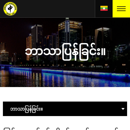
ဘာသာပြန်ခြင်း။
ဘာသာပြန်ခြင်း။