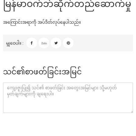
မြန်မာဝက်ဘ်ဆိုက်တည်ဆောက်မှု
အကြောင်းအရာကို အပ်ဒိတ်လုပ်နေပါသည်။
မျှဝေပါ။ :
သင်၏စာဖတ်ခြင်းအမြင်