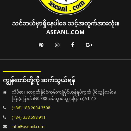
သင်ဘယ်မှာရှိနေပါစေ သင့်အတွက်အားလုံး။
ASEANL.COM
ကျွန်တော်တို့ကို ဆက်သွယ်ရန်
လိပ်စာ။ ။တရုတ်နိုင်ငံကွမ်းကျုံပိုင်ယွန်ရပ်ကွက် ပိုင်ယွန်လမ်းမ
ကြီး(မြောက်)N0.888အမ်ဟွာဟွေ့ (မြောက်)A1513
(+86) 188.2004.3508
(+84) 338.598.911
info@aseanl.com