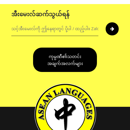
အီးမေးလ်ဆက်သွယ်ရန်
ကုမ္ပဏီ၏သတင်း
အချက်အလက်များ