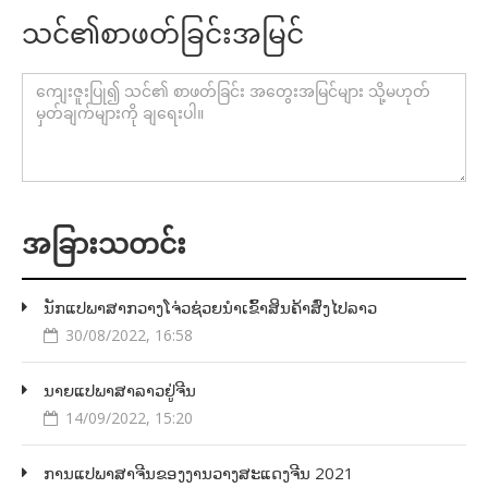
သင်၏စာဖတ်ခြင်းအမြင်
အခြားသတင်း
ນັກແປພາສາກວາງໂຈ່ວຊ່ວຍນຳເຂົ້າສິນຄ້າສົ່ງໄປລາວ
30/08/2022, 16:58
ນາຍແປພາສາລາວຢູ່ຈີນ
14/09/2022, 15:20
ການແປພາສາຈີນຂອງງານວາງສະແດງຈີນ 2021