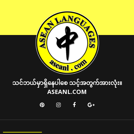
သင်ဘယ်မှာရှိနေပါစေ သင့်အတွက်အားလုံး။
ASEANL.COM