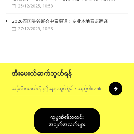
25/12/2025, 10:58
2026泰国曼谷展会中泰翻译：专业本地泰语翻译
27/12/2025, 10:58
အီးမေးလ်ဆက်သွယ်ရန်
ကုမ္ပဏီ၏သတင်း
အချက်အလက်များ