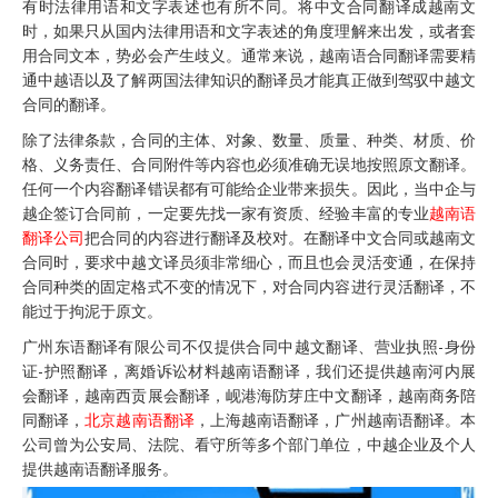
有时法律用语和文字表述也有所不同。将中文合同翻译成越南文
时，如果只从国内法律用语和文字表述的角度理解来出发，或者套
用合同文本，势必会产生歧义。通常来说，越南语合同翻译需要精
通中越语以及了解两国法律知识的翻译员才能真正做到驾驭中越文
合同的翻译。
除了法律条款，合同的主体、对象、数量、质量、种类、材质、价
格、义务责任、合同附件等内容也必须准确无误地按照原文翻译。
任何一个内容翻译错误都有可能给企业带来损失。因此，当中企与
越企签订合同前，一定要先找一家有资质、经验丰富的专业
越南语
翻译公司
把合同的内容进行翻译及校对。在翻译中文合同或越南文
合同时，要求中越文译员须非常细心，而且也会灵活变通，在保持
合同种类的固定格式不变的情况下，对合同内容进行灵活翻译，不
能过于拘泥于原文。
广州东语翻译有限公司不仅提供合同中越文翻译、营业执照-身份
证-护照翻译，离婚诉讼材料越南语翻译，我们还提供越南河内展
会翻译，越南西贡展会翻译，岘港海防芽庄中文翻译，越南商务陪
同翻译，
北京越南语翻译
，上海越南语翻译，广州越南语翻译。本
公司曾为公安局、法院、看守所等多个部门单位，中越企业及个人
提供越南语翻译服务。