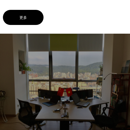
B. 东盟小语种交替传译如: 1.商务陪同 2.贸易谈判 3.会展会
议 4.技术转让 5.考察市场 6.婚庆主持 7.观光导游 8.货源信
更多
息