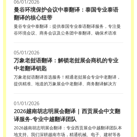
06/01/2026
曼谷环境保护会议中泰翻译：泰国专业泰语
翻译的核心纽带
曼谷专业中泰翻译：提供泰国专业泰语翻译服务，专注曼
谷环境会议、商务会议及公务团中泰翻译。确保术语准
确、沟通高效，促进中泰环保合作。立即了解如何选择高
质量翻译团队。
05/01/2026
万象老挝语翻译：解锁老挝展会商机的专业
中老翻译钥匙
万象老挝语翻译首选服务！精通老挝展会专业中老翻译，
提供精准、地道的万象展会中老翻译、商务翻译解决方
案。我们的资深译员熟悉各行业术语，确保您在老挝万象
的商务洽谈、技术交流与合同签署中沟通无误，助您高效
01/01/2026
开拓市场。立即获取可靠的老挝语翻译支持！
2026越南胡志明展会翻译 | 西贡展会中文翻
译服务-专业中越翻译团队
2026越南胡志明展会翻译：专业西贡展会中越翻译团队本
地支持。我们深耕越南市场，精通机械、电子、建材等各