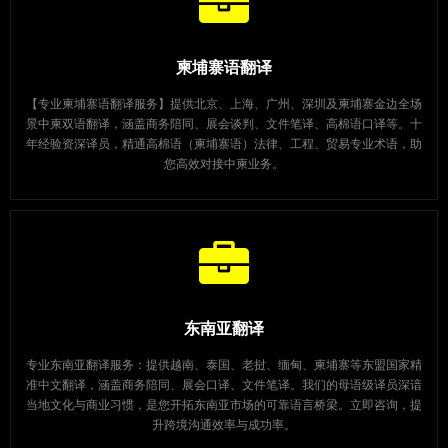
柬埔寨语翻译
【专业柬埔寨语翻译服务】提供北京、上海、广州、深圳及柬埔寨金边全场
景中柬双语翻译，涵盖商务陪同、展会谈判、文件笔译、高棉语口译等。十
年经验资深译员，精通高棉语（柬埔寨语）法律、工程、贸易专业术语，助
您高效对接中柬业务。
东南亚翻译
专业东南亚翻译服务：提供越南、泰国、老挝、缅甸、柬埔寨等东盟国家精
准中文翻译，涵盖商务陪同、展会口译、文件笔译。我们的母语级译员深谙
当地文化与商业习惯，是您开拓东南亚市场的可靠语言桥梁。立即咨询，提
升跨境沟通效率与成功率。