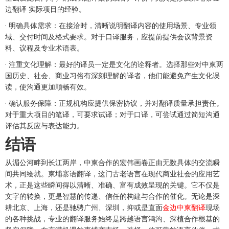
边翻译 实际项目的经验。
· 明确具体需求：在接洽时，清晰说明翻译内容的使用场景、专业领
域、交付时间及格式要求。对于口译服务，应提前提供会议背景资
料、议程及专业术语表。
· 注重文化理解：最好的译员一定是文化的诠释者。选择那些对中柬两
国历史、社会、商业习俗有深刻理解的译者，他们能避免产生文化误
读，使沟通更加顺畅有效。
· 确认服务保障：正规机构应提供保密协议，并对翻译质量承担责任。
对于重大项目的笔译，可要求试译；对于口译，可尝试通过简短沟通
评估其反应与表达能力。
结语
从湄公河畔到长江两岸，中柬合作的宏伟画卷正由无数具体的交流瞬
间共同绘就。柬埔寨语翻译，这门古老语言在现代商业社会的应用艺
术，正是这些瞬间得以清晰、准确、富有成效呈现的关键。它不仅是
文字的转换，更是智慧的传递、信任的构建与合作的催化。无论是深
耕北京、上海，还是驰骋广州、深圳，抑或是直面
金边中柬翻译
现场
的各种挑战，专业的翻译服务始终是跨越语言鸿沟、深植合作根基的