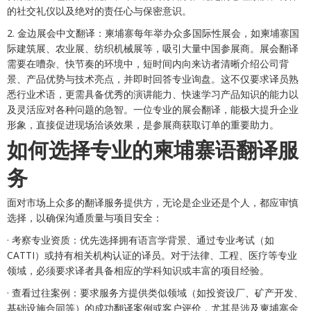
的社交礼仪以及绝对的责任心与保密意识。
2. 金边展会中文翻译：柬埔寨每年举办众多国际性展会，如柬埔寨国
际建筑展、农业展、纺织机械展等，吸引大量中国参展商。展会翻译
需要在嘈杂、快节奏的环境中，短时间内向来访者清晰介绍公司背
景、产品优势与技术亮点，并即时回答专业询盘。这不仅要求译员熟
悉行业术语，更需具备优秀的演讲能力、快速学习产品知识的能力以
及灵活应对各种问题的急智。一位专业的展会翻译，能极大提升企业
形象，直接促进现场洽谈效果，是参展商获取订单的重要助力。
如何选择专业的柬埔寨语翻译服
务
面对市场上众多的翻译服务提供方，无论是企业还是个人，都应审慎
选择，以确保沟通质量与项目安全：
· 考察专业资质：优先选择拥有语言学背景、通过专业考试（如
CATTI）或持有相关机构认证的译员。对于法律、工程、医疗等专业
领域，必须要求译者具备相应的学科知识或丰富的项目经验。
· 查看过往案例：要求服务方提供类似领域（如投资设厂、矿产开发、
基础设施合同等）的成功翻译案例或客户评价，尤其是涉及柬埔寨金