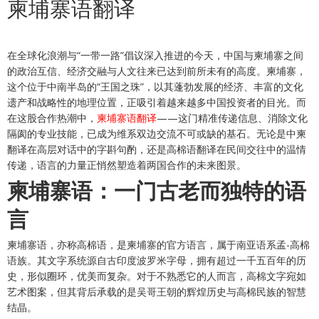
柬埔寨语翻译
在全球化浪潮与“一带一路”倡议深入推进的今天，中国与柬埔寨之间
的政治互信、经济交融与人文往来已达到前所未有的高度。柬埔寨，
这个位于中南半岛的“王国之珠”，以其蓬勃发展的经济、丰富的文化
遗产和战略性的地理位置，正吸引着越来越多中国投资者的目光。而
在这股合作热潮中，
柬埔寨语翻译
——这门精准传递信息、消除文化
隔阂的专业技能，已成为维系双边交流不可或缺的基石。无论是中柬
翻译在高层对话中的字斟句酌，还是高棉语翻译在民间交往中的温情
传递，语言的力量正悄然塑造着两国合作的未来图景。
柬埔寨语：一门古老而独特的语
言
柬埔寨语，亦称高棉语，是柬埔寨的官方语言，属于南亚语系孟-高棉
语族。其文字系统源自古印度波罗米字母，拥有超过一千五百年的历
史，形似圈环，优美而复杂。对于不熟悉它的人而言，高棉文字宛如
艺术图案，但其背后承载的是吴哥王朝的辉煌历史与高棉民族的智慧
结晶。