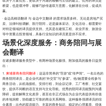
取决于方案优劣，更取决于沟通的顺畅与互信的建立。优秀的译员是
桥梁，也是缓冲带，能够巧妙传递双方意图，化解潜在分歧，促成共
赢。
· 金边高棉语翻译 与 金边中文翻译 的需求场景多样。无论是房地产买
卖、法律纠纷调解、医疗陪同，还是媒体采访、文化活动，都需要针
对特定领域的译员提供支持。尤其是在建筑工程、农业开发、旅游业
等中资重点投资领域，具备行业知识的译员更是供不应求。
场景化深度服务：商务陪同与展
会翻译
在诸多翻译服务类型中，有两种场景化极强、附加值高的服务日益突
出：
1.
柬埔寨商务陪同翻译
：这远非简单的“导游”或“传声筒”。一名出色的
商务陪同译员，是企业代表的“外交官”与“参谋”。他/她需要全程参与
商务活动，从机场接机、安排行程，到会议记录、工厂考察、社交宴
饮，提供不间断的语言支持与文化导航。优秀的陪同译员能预判沟通
障碍，提前解释文化差异，甚至在非正式场合为企业代表提供有价值
的本地洞察，协助建立可靠的商业关系网络。这种服务强调译员的综
合素质：出色的双语能力、丰富的商务知识、稳定的心理素质、得体