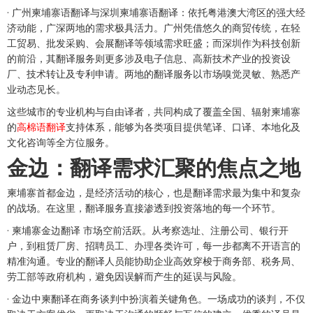
· 广州柬埔寨语翻译与深圳柬埔寨语翻译：依托粤港澳大湾区的强大经
济动能，广深两地的需求极具活力。广州凭借悠久的商贸传统，在轻
工贸易、批发采购、会展翻译等领域需求旺盛；而深圳作为科技创新
的前沿，其翻译服务则更多涉及电子信息、高新技术产业的投资设
厂、技术转让及专利申请。两地的翻译服务以市场嗅觉灵敏、熟悉产
业动态见长。
这些城市的专业机构与自由译者，共同构成了覆盖全国、辐射柬埔寨
的
高棉语翻译
支持体系，能够为各类项目提供笔译、口译、本地化及
文化咨询等全方位服务。
金边：翻译需求汇聚的焦点之地
柬埔寨首都金边，是经济活动的核心，也是翻译需求最为集中和复杂
的战场。在这里，翻译服务直接渗透到投资落地的每一个环节。
· 柬埔寨金边翻译 市场空前活跃。从考察选址、注册公司、银行开
户，到租赁厂房、招聘员工、办理各类许可，每一步都离不开语言的
精准沟通。专业的翻译人员能协助企业高效穿梭于商务部、税务局、
劳工部等政府机构，避免因误解而产生的延误与风险。
· 金边中柬翻译在商务谈判中扮演着关键角色。一场成功的谈判，不仅