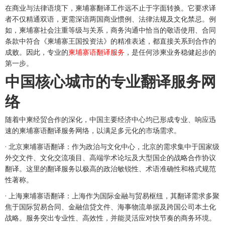
在商业与法律语境下，柬埔寨翻译工作远不止于字面转换。它要求译
者不仅精通双语，更需深谙两国商业惯例、法律法规及文化禁忌。例
如，柬埔寨社会注重等级与关系，商务沟通中恰当的敬语使用、合同
条款中符合《柬埔寨王国投资法》的精准表述，都直接关系到合作的
成败。因此，专业的
柬埔寨语翻译服务
，是任何涉柬业务稳健起步的
第一步。
中国核心城市的专业翻译服务网
络
随着中柬经贸合作的深化，中国主要经济中心均已形成专业、响应迅
速的柬埔寨语翻译服务网络，以满足多元化的市场需求。
· 北京柬埔寨语翻译：作为政治与文化中心，北京的需求集中于国家级
外交文件、文化交流项目、高端学术论坛及大型国企的战略合作协议
翻译。这里的翻译服务以极高的政治敏锐性、术语准确性和格式规范
性著称。
· 上海柬埔寨语翻译：上海作为国际金融与贸易枢纽，其翻译需求多聚
焦于国际贸易合同、金融信贷文件、海事物流单据及跨国公司本土化
战略。服务突出专业性、高效性，并能灵活应对快节奏的商务环境。