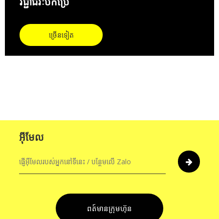
វិជ្ជាជីវៈបកប្រែ
ច្រើនទៀត
អ៊ីមែល
ព​ត៍​មាន​ក្រុមហ៊ុន