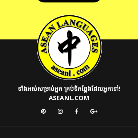
ទាំងអស់សម្រាប់អ្នក គ្រប់ទីកន្លែងដែលអ្នកទៅ!
ASEANL.COM