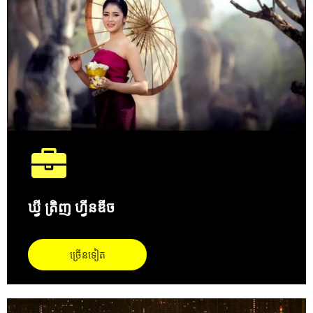
ឃ្វី ត្រិញ ហ្វីនឌីច
ច្រើនទៀត