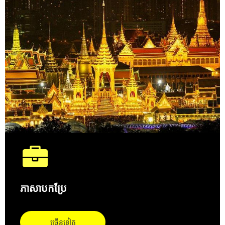
ភាសាបកប្រែ
ច្រើនទៀត