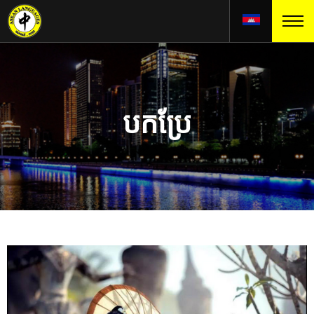
បកប្រែ