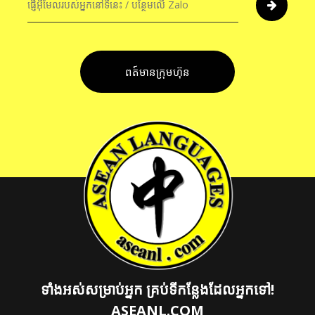
ព​ត៍​មាន​ក្រុមហ៊ុន
ទាំងអស់សម្រាប់អ្នក គ្រប់ទីកន្លែងដែលអ្នកទៅ!
ASEANL.COM