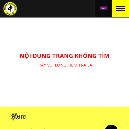
NỘI DUNG TRANG KHÔNG TÌM
THẤY VUI LÒNG KIỂM TRA LẠI
អ៊ីមែល