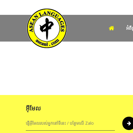
អំពី
អ៊ីមែល