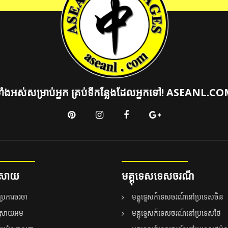
ាំងអស់សម្រាប់អ្នក គ្រប់ទីកន្លែងដែលអ្នកទៅ! ASEANL.C
្រាយ
ម​គ្គុ​ទេស​ទេសចរ​ណ៏
្រែការចរចា
មគ្គុទ្ទេសក៍ទេសចរណ៍នៅប្រទេសចិន
ស្រាយអម
មគ្គុទ្ទេសក៍ទេសចរណ៍នៅប្រទេសថៃ