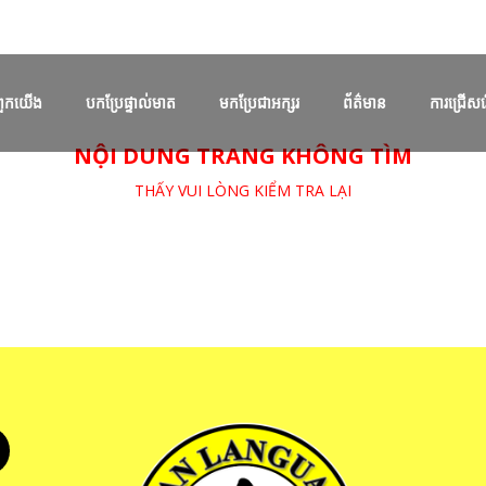
​ពួក​យើង
បកប្រែផ្ទាល់មាត
មកប្រែជាអក្សរ
ព័ត៌មាន
ការជ្រើសរ
NỘI DUNG TRANG KHÔNG TÌM
ការបកប្រែដំណាលគ្នា
ការបកប្រែប្រកបដោយវិជ្ជាជីវៈ
ការបកប្រែឆ្លាស់គ្នា
THẤY VUI LÒNG KIỂM TRA LẠI
ការបកប្រែសន្និសីទ
缅甸语翻译
ការបកប្រែពិព័រណ៍
ការបកស្រាយអម
ការបកប្រែការចរចា