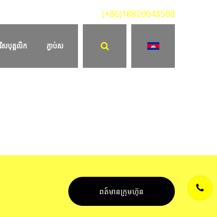
Hotline/ Wechat/ Zalo :
(+86)18820043508
ើសបុគ្គលិក
ភ្ជាប់ស
ការបកប្រែពហុភាសា
柬埔寨语翻译
东南亚翻译
ព​ត៍​មាន​ក្រុមហ៊ុន