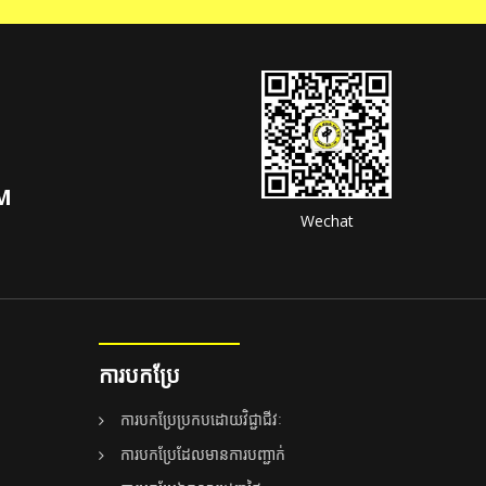
OM
Wechat
ការបកប្រែ
ការបកប្រែប្រកបដោយវិជ្ជាជីវៈ
ការបកប្រែដែលមានការបញ្ជាក់