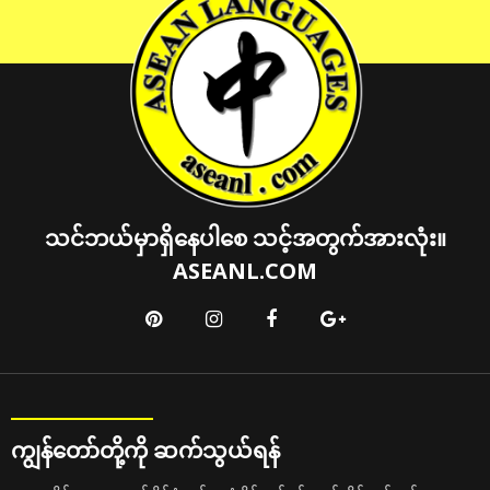
သင်ဘယ်မှာရှိနေပါစေ သင့်အတွက်အားလုံး။
ASEANL.COM
ကျွန်တော်တို့ကို ဆက်သွယ်ရန်