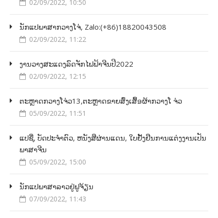
02/09/2022, 10:50
ນັກແປພາສາກວາງໂຈ່, Zalo:(+86)18820043508
02/09/2022, 11:22
ງານວາງສະແດງລົດຈັກໄຟຟ້າຈີນປີ2022
02/09/2022, 12:15
ຕະຫຼາດກວາງໂຈ່ວ13,ຕະຫຼາດຂາຍສົ່ງເສຶ້ອຜ້າກວາງໂ ຈ່ວ
05/09/2022, 11:51
ແປຊື່, ບັດປະຈໍາຕົວ, ຫນັງສືຜ່ານແດນ, ໃບຢັ້ງຢືນການແຕ່ງງານເປັນ
ພາສາຈີນ
05/09/2022, 15:00
ນັກແປພາສາລາວຢູ່ຟູຈ້ຽນ
07/09/2022, 11:43