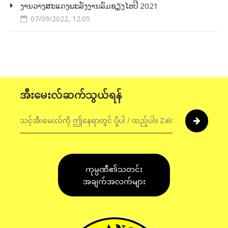
ງານ​ວາງ​ສະ​ແດງ​ພະ​ລັງ​ງານ​ລົມຊຽງໄຮປີ 2021
07/09/2022, 12:05
အီးမေးလ်ဆက်သွယ်ရန်
ကုမ္ပဏီ၏သတင်း
အချက်အလက်များ